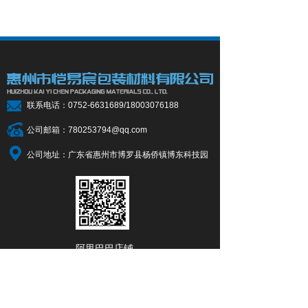
联系电话：0752-6631689/18003076188
公司邮箱：780253794@qq.com
公司地址：广东省惠州市博罗县杨侨镇博东科技园
阿里巴巴店铺