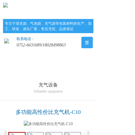
专注于填充袋、气泡袋、充气袋等包装材料的生产、加
工、研发，源头厂家，售后无忧、品质保证
联系电话：
0752-6631689/18028498863
充气设备
Inflatable equipment
多功能高性价比充气机-C10